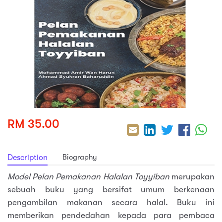
sic
ard 5
ce
nguage
ard 4
ion & Spirituality
lture
 (SJKT)
e
RM 35.00
Biography
Description
Model Pelan Pemakanan Halalan Toyyiban
merupakan
sebuah buku yang bersifat umum berkenaan
pengambilan makanan secara halal. Buku ini
memberikan pendedahan kepada para pembaca