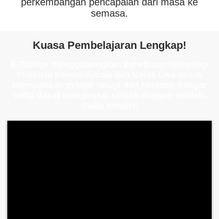
perkembangan pencapaian dari masa ke
semasa.
Kuasa Pembelajaran Lengkap!
E-Tuition menggabungkan kehebatan teknologi
Platform Pembelajaran
dan Kelas Live untuk
memastikan pelajar teruja dan seronok belajar
serta dapat menguasai subjek dengan mudah.
Cuba sendiri!