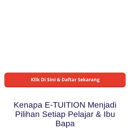
PLATFORM PEMBELAJARAN ONLINE
NO.1 DI MALAYSIA!
S
egalanya di dalam satu sistem
30 Minit Sahaja Sehari untuk Kuasai Subjek
​Pelajar Lebih YAKIN & BERSEMANGAT
Klik Di Sini & Daftar Sekarang
Kenapa E-TUITION Menjadi
Pilihan Setiap Pelajar & Ibu
Bapa