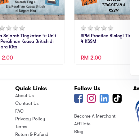
a Sejarah Tingkatan 4: Unit
SPM Practice Biologi Tingk
 Peralihan Kuasa British di
4 KSSM
ara Kita
 2.00
RM 2.00
Quick Links
Follow Us
A
About Us
Contact Us
FAQ
Become A Merchant
Privacy Policy
Affiliate
Terms
Blog
Return & Refund