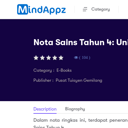
Category
Nota Sains Tahun 4: Un
( 104 )
Category : E-Books
Publisher : Pusat Tuisyen Gemilang
Biography
Description
Dalam nota ringkas ini, terdapat penera
Sains Tahun 4.