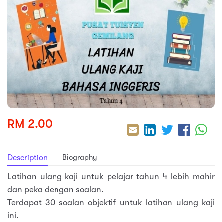
sic
ard 5
ce
nguage
ard 4
ion & Spirituality
lture
 (SJKT)
e
RM 2.00
Biography
Description
Latihan ulang kaji untuk pelajar tahun 4 lebih mahir
dan peka dengan soalan.
Terdapat 30 soalan objektif untuk latihan ulang kaji
ini.