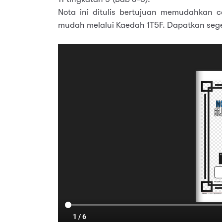
Nota ini ditulis bertujuan memudahkan
mudah melalui Kaedah 1T5F. Dapatkan sege