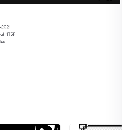
-2021
dah 1T5F
lus