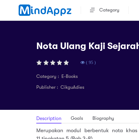
Category
Nota Ulang Kaji Sejara
( 95 )
Category : E-Books
Publisher : CikguAdies
Goals
Biography
Description
Merupakan modul berbentuk nota khas 
11 tingkatan 5 (Bab 3-8).