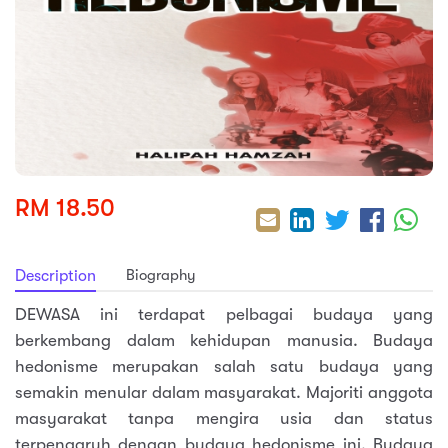
sic
ard 5
ce
nguage
ard 4
ion & Spirituality
lture
 (SJKT)
e
RM 18.50
Biography
Description
DEWASA ini terdapat pelbagai budaya yang
berkembang dalam kehidupan manusia. Budaya
hedonisme merupakan salah satu budaya yang
semakin menular dalam masyarakat. Majoriti anggota
masyarakat tanpa mengira usia dan status
terpengaruh dengan budaya hedonisme ini. Budaya