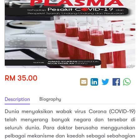
sic
ard 5
ce
nguage
ard 4
ion & Spirituality
lture
 (SJKT)
e
RM 35.00
Biography
Description
Dunia menyaksikan wabak virus Corona (COVID-19)
telah menyerang banyak negara dan tersebar di
seluruh dunia. Para doktor berusaha menggunakan
pelbagai mekanisme dan kaedah sebagai sebahagian