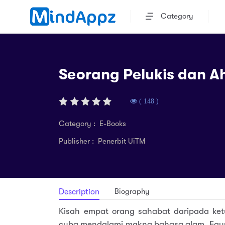
Category
Seorang Pelukis dan Ahl
( 148 )
Category : E-Books
Publisher : Penerbit UiTM
Biography
Description
Kisah empat orang sahabat daripada ket
cuba mendalami makna bahasa alam. Fayya