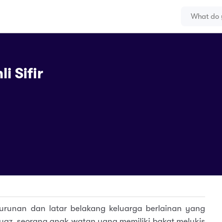
i Sifir
urunan dan latar belakang keluarga berlainan yang
z, seorang anak watan yang memiliki bakat melukis