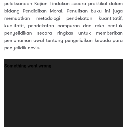
pelaksanaan Kajian Tindakan secara praktikal dalam
bidang Pendidikan Moral. Penulisan buku ini juga
memuatkan metodologi pendekatan kuantitatif,
kualitatif, pendekatan campuran dan reka bentuk
penyelidikan secara ringkas untuk memberikan
pemahaman awal tentang penyelidikan kepada para
penyelidik novis.