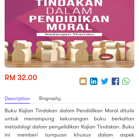
sic
ard 5
ce
nguage
ard 4
ion & Spirituality
lture
 (SJKT)
e
RM 32.00
Biography
Description
Buku Kajian Tindakan dalam Pendidikan Moral ditulis
untuk menampung kekurangan buku berkaitan
metodologi dalam penyelidikan Kajian Tindakan. Buku
ini memberi tumpuan khusus dalam aspek