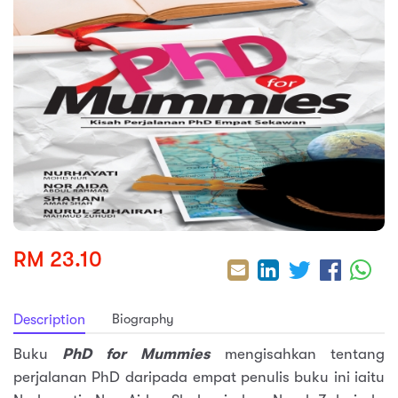
sic
ard 5
ce
nguage
ard 4
ion & Spirituality
lture
 (SJKT)
e
RM 23.10
Biography
Description
Buku
PhD for Mummies
mengisahkan tentang
perjalanan PhD daripada empat penulis buku ini iaitu