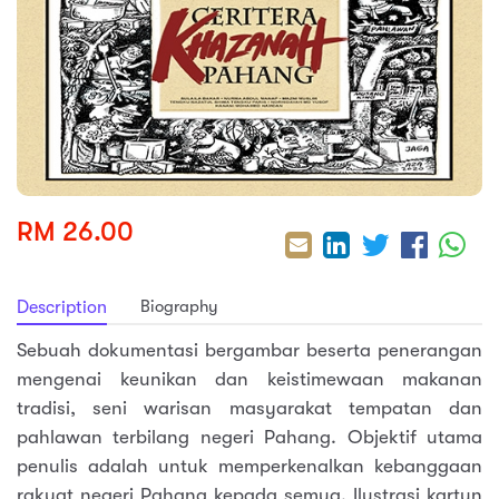
sic
ard 5
ce
nguage
ard 4
ion & Spirituality
lture
 (SJKT)
e
RM 26.00
Biography
Description
Sebuah dokumentasi bergambar beserta penerangan
mengenai keunikan dan keistimewaan makanan
tradisi, seni warisan masyarakat tempatan dan
pahlawan terbilang negeri Pahang. Objektif utama
penulis adalah untuk memperkenalkan kebanggaan
rakyat negeri Pahang kepada semua. Ilustrasi kartun