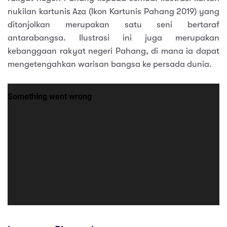
nukilan kartunis Aza (Ikon Kartunis Pahang 2019) yang
ditonjolkan merupakan satu seni bertaraf
antarabangsa. Ilustrasi ini juga merupakan
kebanggaan rakyat negeri Pahang, di mana ia dapat
mengetengahkan warisan bangsa ke persada dunia.