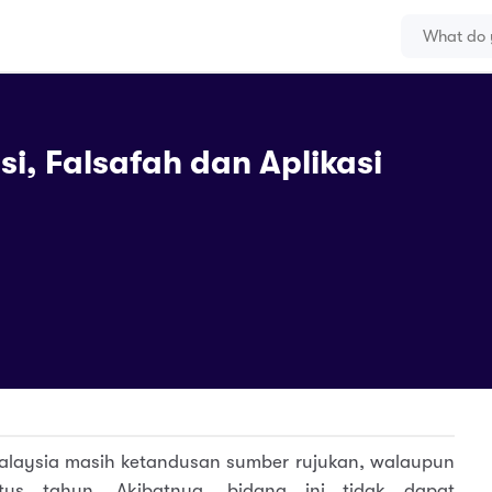
si, Falsafah dan Aplikasi
Malaysia masih ketandusan sumber rujukan, walaupun
tus tahun. Akibatnya, bidang ini tidak dapat