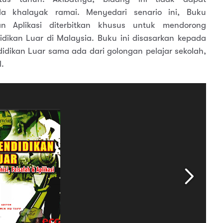
a khalayak ramai. Menyedari senario ini, Buku
dan Aplikasi diterbitkan khusus untuk mendorong
ikan Luar di Malaysia. Buku ini disasarkan kepada
idikan Luar sama ada dari golongan pelajar sekolah,
.