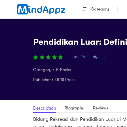
Category
Pendidikan Luar: Defini
( 79 )
( 1 )
Category : E-Books
Publisher : UPSI Press
Biography
Reviews
Description
Bidang Rekreasi dan Pendidikan Luar di 
telah terlaksana selama hampir sera