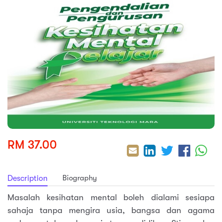
sic
ard 5
ce
nguage
ard 4
ion & Spirituality
lture
 (SJKT)
e
RM 37.00
Biography
Description
Masalah kesihatan mental boleh dialami sesiapa
sahaja tanpa mengira usia, bangsa dan agama