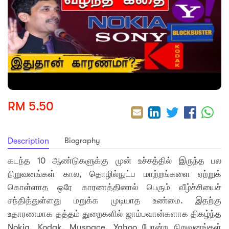
sic
ard 5
ce
nguage
ard 4
ion & Spirituality
lture
 (SJKT)
e
RM 5.50
Biography
Description
கடந்த 10 ஆண்டுகளுக்கு முன் உச்சத்தில் இருந்த பல
நிறுவனங்கள் கால, தொழில்நுட்ப மாற்றங்களை ஏற்றுக்
கொள்ளாத ஒரே காரணத்தினால் பெரும் வீழ்ச்சியைச்
சந்தித்துள்ளது மறுக்க முடியாத உண்மை. இதற்கு
உதாரணமாக தத்தம் துறைகளில் ஜாம்பவான்களாக திகழ்ந்த
Nokia, Kodak, Myspace, Yahoo போன்ற நிறுவனங்கள்