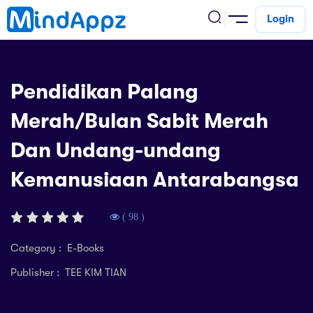
Login
cademic
Pendidikan Palang
w Arrival
Merah/Bulan Sabit Merah
ack
ack
ficial Store
Dan Undang-undang
5 (SPM)
rship
velopment
Kemanusiaan Antarabangsa
 4
tion
siness
3 (PT3)
er Training
rsonal Development
( 98 )
estyle
 2
e
Category : E-Books
alth & Fitness
Publisher : TEE KIM TIAN
1
obook
vel
ard 6 (UPSR)
l Arithmetic