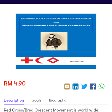
sic
ard 5
ce
nguage
ard 4
ion & Spirituality
lture
 (SJKT)
e
RM 4.90
Goals
Biography
Description
Red Cross/Bred Crescent Movement is world wide.