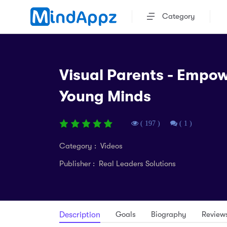
Category
Visual Parents - Empow
Young Minds
( 197 )
( 1 )
Category : Videos
Publisher : Real Leaders Solutions
Goals
Biography
Review
Description