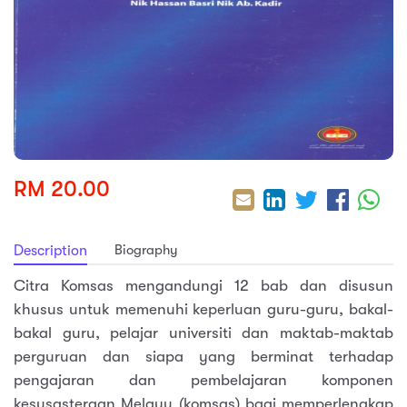
sic
ard 5
ce
nguage
ard 4
ion & Spirituality
lture
 (SJKT)
e
RM 20.00
Biography
Description
Citra Komsas mengandungi 12 bab dan disusun
khusus untuk memenuhi keperluan guru-guru, bakal-
bakal guru, pelajar universiti dan maktab-maktab
perguruan dan siapa yang berminat terhadap
pengajaran dan pembelajaran komponen
kesusasteraan Melayu (komsas) bagi memperlengkap