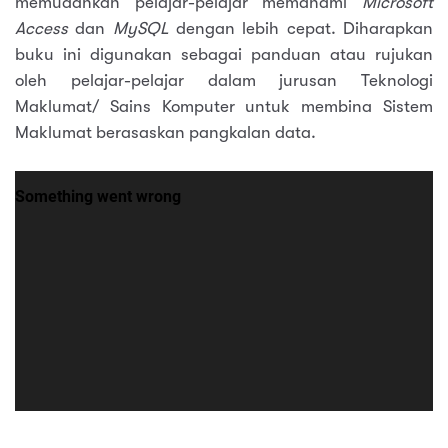
memudahkan pelajar-pelajar memahami
Microsoft
Access
dan
MySQL
dengan lebih cepat. Diharapkan
buku ini digunakan sebagai panduan atau rujukan
oleh pelajar-pelajar dalam jurusan Teknologi
Maklumat/ Sains Komputer untuk membina Sistem
Maklumat berasaskan pangkalan data.