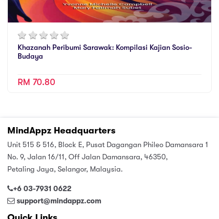
Khazanah Peribumi Sarawak: Kompilasi Kajian Sosio-
Budaya
RM 70.80
MindAppz Headquarters
Unit 515 & 516, Block E, Pusat Dagangan Phileo Damansara 1
No. 9, Jalan 16/11, Off Jalan Damansara, 46350,
Petaling Jaya, Selangor, Malaysia.
+6 03-7931 0622
support@mindappz.com
Quick Links