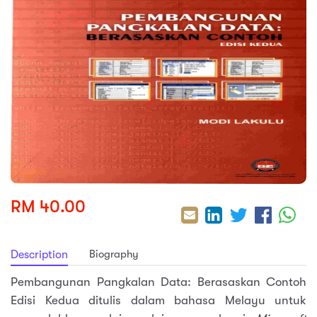
sic
ard 5
ce
nguage
ard 4
ion & Spirituality
lture
 (SJKT)
e
RM 40.00
Biography
Description
Pembangunan Pangkalan Data: Berasaskan Contoh
Edisi Kedua ditulis dalam bahasa Melayu untuk